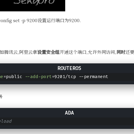
onfig set -p 9200设置运行端口为9200.
如腾讯云,阿里云拿
设置安全组
开通这个端口,允许外网访问,
同时
还
ne
=public 
--add-port
=9201/tcp --permanent
务
eload