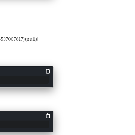
7617)(null)]