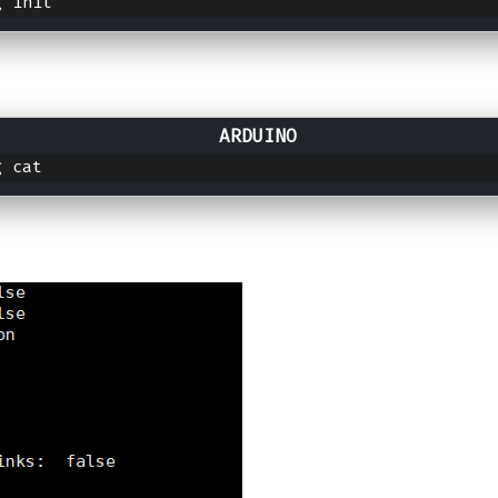
g init
g cat