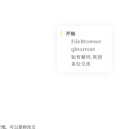
开始
FileBrowser
qbtorrent
配置
如有疑问,欢迎
设置安全组
开启后台运
各位交流
行服务
后台运行
更改web ui
密码
设置下载路
径
设置RSS
部分优化
资料
增加
tracker
行管理。可以是修改文