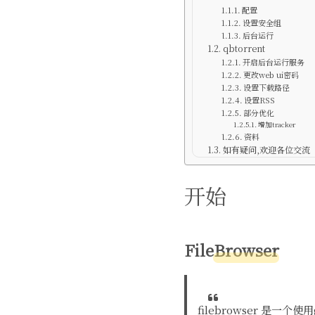
配置
设置安全组
后台运行
qbtorrent
开启后台运行服务
更改web ui密码
设置下载路径
设置RSS
部分优化
增加tracker
资料
如有疑问,欢迎各位交流
开始
FileBrowser
filebrowser 