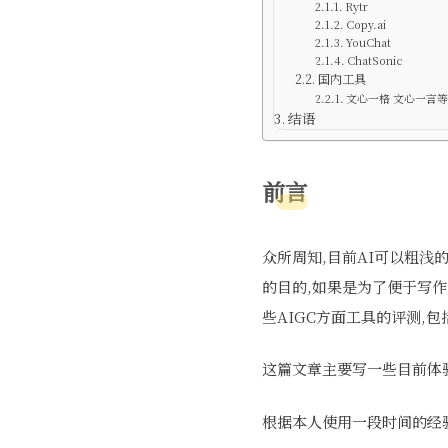
Rytr
Copy.ai
YouChat
ChatSonic
国内工具
文心一格 文心一言等
结语
前言
众所周知,目前AI可以粗浅
的目的,如果是为了便于写作
些AIGC方面工具的评测,包
这篇文章主要写一些目前体
根据本人使用一段时间的经验