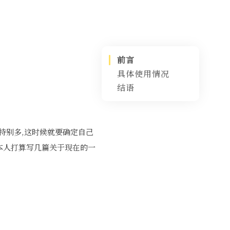
前言
具体使用情况
结语
国外工具
国内工具
Rytr
Copy.ai
文心一格 文
心一言等
YouChat
也特别多,这时候就要确定自己
ChatSonic
.本人打算写几篇关于现在的一