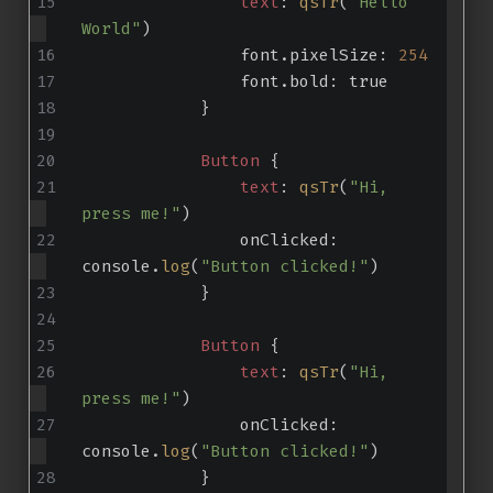
text
: 
qsTr
(
"Hello 
World"
)
                font.pixelSize: 
254
                font.bold: true
            }
Button
 {
text
: 
qsTr
(
"Hi, 
press me!"
)
                onClicked: 
console.
log
(
"Button clicked!"
)
            }
Button
 {
text
: 
qsTr
(
"Hi, 
press me!"
)
                onClicked: 
console.
log
(
"Button clicked!"
)
            }