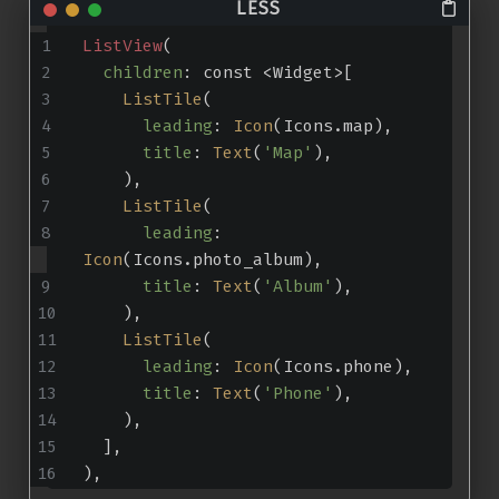
ListView
(
children
: const <Widget>[
ListTile
(
leading
: 
Icon
(Icons.map),
title
: 
Text
(
'Map'
),
    ),
ListTile
(
leading
: 
Icon
(Icons.photo_album),
title
: 
Text
(
'Album'
),
    ),
ListTile
(
leading
: 
Icon
(Icons.phone),
title
: 
Text
(
'Phone'
),
    ),
  ],
),