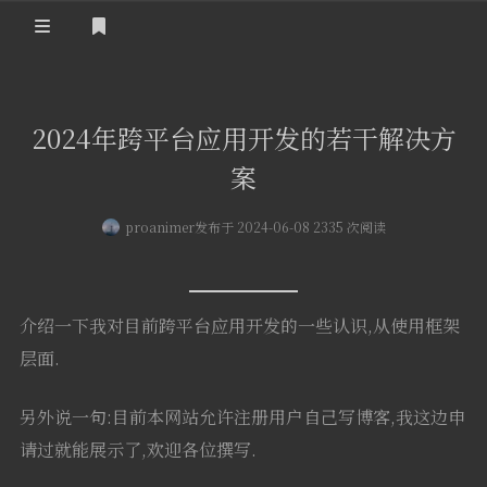
登录
注册
首页
2024年跨平台应用开发的若干解决方
可能有用的工具
案
在线MarkDown
相关网站
proanimer
发布于 2024-06-08 2335 次阅读
个人博客
关于我
GPT聊天
Github首页
Proanimer导航
介绍一下我对目前跨平台应用开发的一些认识,从使用框架
CSDN博客
动画网盘
层面.
微信公众号
论文刷
另外说一句:目前本网站允许注册用户自己写博客,我这边申
请过就能展示了,欢迎各位撰写.
查询天气