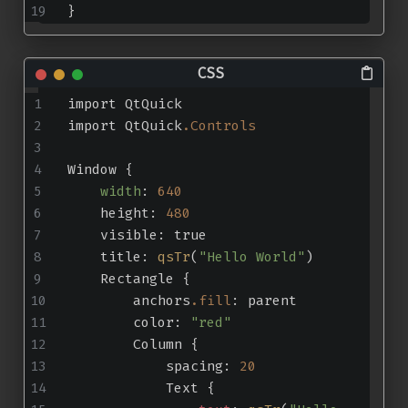
}
import QtQuick
import QtQuick
.Controls
Window {
width
: 
640
    height: 
480
    visible: true
    title: 
qsTr
(
"Hello World"
)
    Rectangle {
        anchors
.fill
: parent
        color: 
"red"
        Column {
            spacing: 
20
            Text {