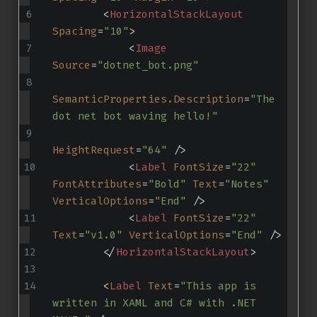
<
HorizontalStackLayout
Spacing
=
"10"
>
<
Image
Source
=
"dotnet_bot.png"
SemanticProperties.Description
=
"The 
dot net bot waving hello!"
HeightRequest
=
"64"
 />
<
Label
FontSize
=
"22"
FontAttributes
=
"Bold"
Text
=
"Notes"
VerticalOptions
=
"End"
 />
<
Label
FontSize
=
"22"
Text
=
"v1.0"
VerticalOptions
=
"End"
 />
</
HorizontalStackLayout
>
<
Label
Text
=
"This app is 
written in XAML and C# with .NET 