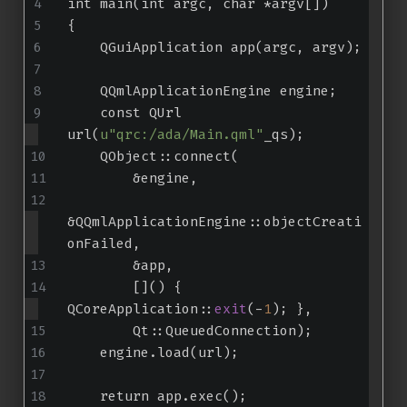
int main(int argc, char *argv[])
{
    QGuiApplication app(argc, argv);
    QQmlApplicationEngine engine;
    const QUrl 
url(
u"qrc:/ada/Main.qml"
_qs);
    QObject::connect(
        &engine,
&QQmlApplicationEngine::objectCreati
onFailed,
        &app,
        []() { 
QCoreApplication::
exit
(-
1
); },
        Qt::QueuedConnection);
    engine.load(url);
    return app.exec();