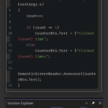
EventArgs e
)
{
    count++;
if
 (count == 
1
)
        CounterBtn.Text = 
$"Clicked 
{count}
 time"
;
else
        CounterBtn.Text = 
$"Clicked 
{count}
 times"
;
SemanticScreenReader.Announce(Counte
rBtn.Text);
}