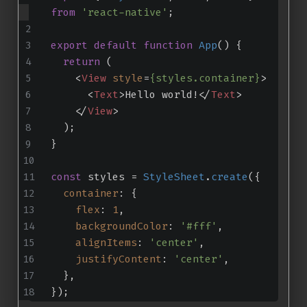
from
'react-native'
;
export
default
function
App
(
) {
return
 (
<
View
style
=
{styles.container}
>
<
Text
>
Hello world!
</
Text
>
</
View
>
  );
}
const
 styles = 
StyleSheet
.
create
({
container
: {
flex
: 
1
,
backgroundColor
: 
'#fff'
,
alignItems
: 
'center'
,
justifyContent
: 
'center'
,
  },
});