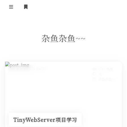
登录
注册
首页
杂鱼杂鱼~~
可能有用的工具
在线MarkDown
相关网站
个人博客
关于我
GPT聊天
发布于 2025-04-04
1761 热度
无~
Github首页
Proanimer导航
杂鱼杂鱼~~
CSDN博客
动画网盘
微信公众号
论文刷
查询天气
TinyWebServer项目学习